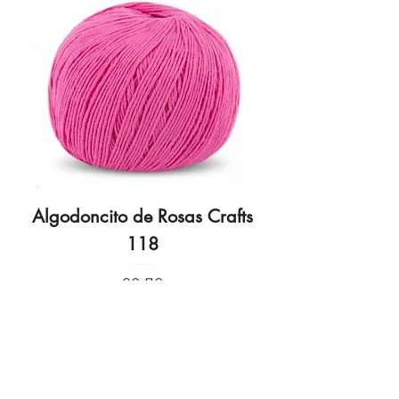
Algodoncito de Rosas Crafts
Algodoncito de R
118
Price
€3.70
Privacy Policy