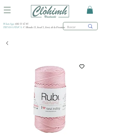
WhatsApp:
682 53 47 85
TIENDA FÍSICA:
C/ Honda 15, local 3, Jerez de la Frontera