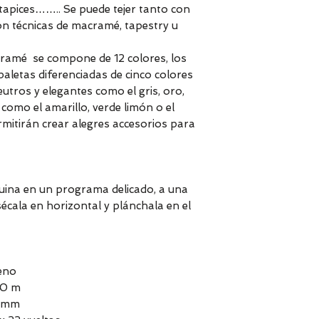
 tapices…….. Se puede tejer tanto con
con técnicas de macramé, tapestry u
cramé se compone de 12 colores, los
paletas diferenciadas de cinco colores
eutros y elegantes como el gris, oro,
s como el amarillo, verde limón o el
rmitirán crear alegres accesorios para
uina en un programa delicado, a una
cala en horizontal y plánchala en el
eno
50 m
5 mm