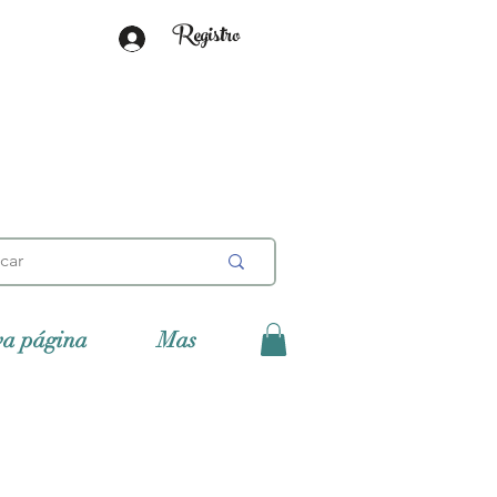
Registro
va página
Mas