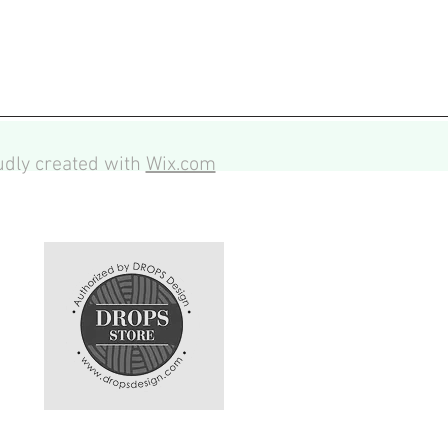
dly created with
Wix.com