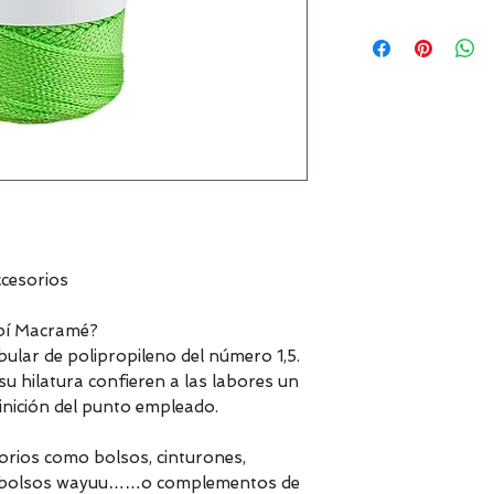
ccesorios
bí Macramé?
ular de polipropileno del número 1,5.
u hilatura confieren a las labores un
finición del punto empleado.
orios como bolsos, cinturones,
as, bolsos wayuu……o complementos de