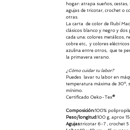
hogar: atrapa sueños, cestas,
agujas de tricotar, crochet o 
otras.
La carta de color de Rubí Ma
clásicos blanco y negro y dos 
cada una: colores metálicos, n
cobre etc., y colores eléctrico
azulina entre otros, que te pe
la primavera verano.
¿Cómo cuidar tu labor?
Puedes lavar tu labor en máq
temperatura máxima de 30º, sé
mínimo.
Certificado Oeko-Tex®
Composición:
100% polipropil
Peso/longitud:
100 g, aprox 1
Agujas:
tricotar 6-7 , crochet 