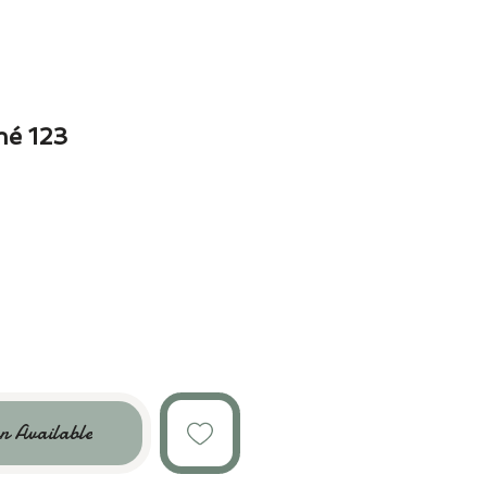
mé 123
n Available