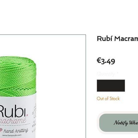
Rubí Macra
Price
€3.49
Quantity
*
Out of Stock
Notify Whe