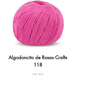
Algodoncito de Rosas Crafts
Algodoncito de R
118
Price
€3.70
Privacy Policy