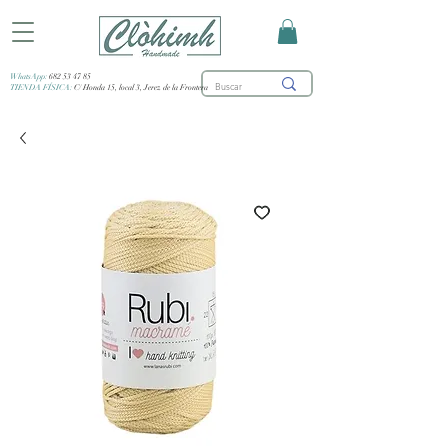
WhatsApp:
682 53 47 85
TIENDA FÍSICA:
C/ Honda 15, local 3, Jerez de la Frontera