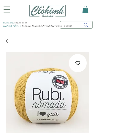
WhatsApp:
682 53 47 85
TIENDA FÍSICA:
C/ Honda 15, local 3, Jerez de la Frontera