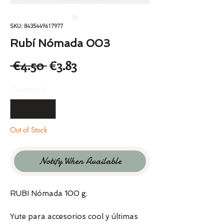
SKU: 8435449617977
Rubí Nómada 003
Regular
Sale
 €4.50 
€3.83
Price
Price
Quantity
*
Out of Stock
Notify When Available
RUBI Nómada 100 g.
Yute para accesorios cool y últimas