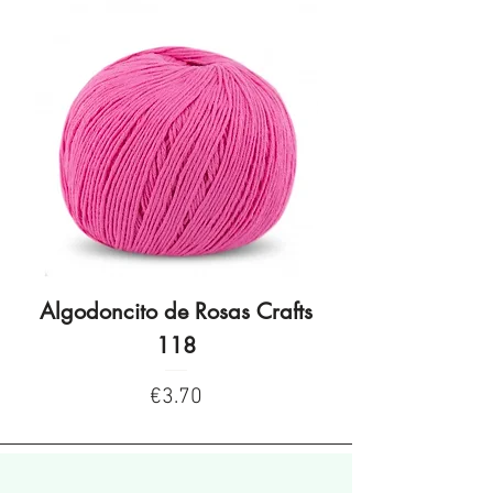
Algodoncito de Rosas Crafts
Algodoncito de R
118
Price
€3.70