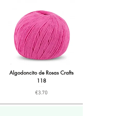
Algodoncito de Rosas Crafts
Algodoncito de R
118
Price
€3.70