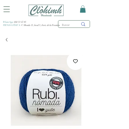
WhatsApp:
682 53 47 85
TIENDA FÍSICA:
C/ Honda 15, local 3, Jerez de la Frontera