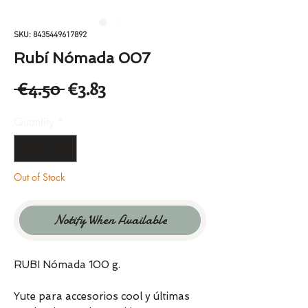
SKU: 8435449617892
Rubí Nómada 007
Regular
Sale
 €4.50 
€3.83
Price
Price
Quantity
*
Out of Stock
Notify When Available
RUBI Nómada 100 g.
Yute para accesorios cool y últimas