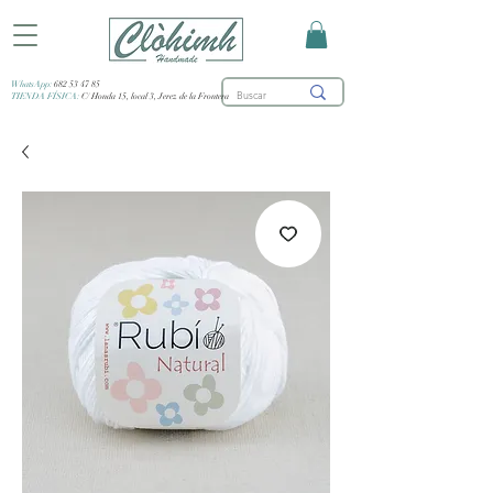
WhatsApp:
682 53 47 85
TIENDA FÍSICA:
C/ Honda 15, local 3, Jerez de la Frontera