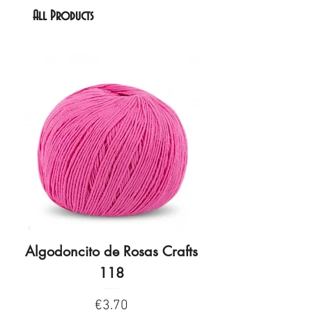
All Products
Algodoncito de Rosas Crafts
Algodoncito de R
118
Price
€3.70