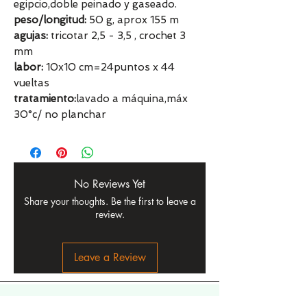
egipcio,doble peinado y gaseado.
peso/longitud:
50 g, aprox 155 m
agujas:
tricotar 2,5 - 3,5 , crochet 3
mm
labor:
10x10 cm=24puntos x 44
vueltas
tratamiento:
lavado a máquina,máx
30°c/ no planchar
No Reviews Yet
Share your thoughts. Be the first to leave a
review.
Leave a Review