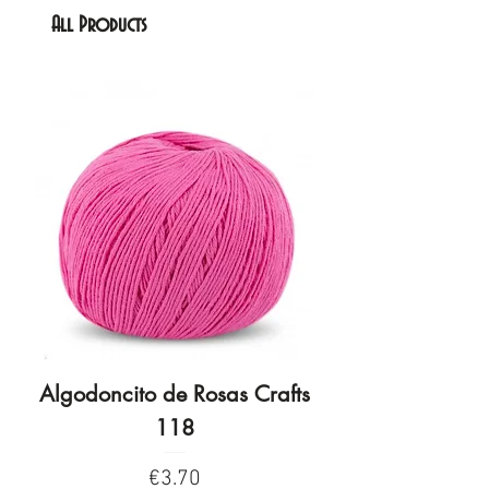
All Products
Algodoncito de Rosas Crafts
Algodoncito de R
118
Price
€3.70