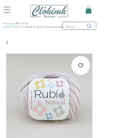
WhatsApp:
682 53 47 85
TIENDA FÍSICA:
C/ Honda 15, local 3, Jerez de la Frontera