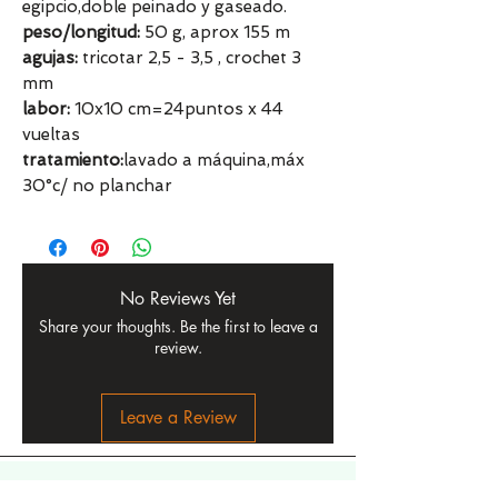
egipcio,doble peinado y gaseado.
peso/longitud:
50 g, aprox 155 m
agujas:
tricotar 2,5 - 3,5 , crochet 3
mm
labor:
10x10 cm=24puntos x 44
vueltas
tratamiento:
lavado a máquina,máx
30°c/ no planchar
No Reviews Yet
Share your thoughts. Be the first to leave a
review.
Leave a Review