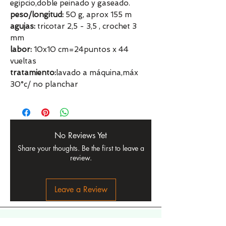
egipcio,doble peinado y gaseado.
peso/longitud:
50 g, aprox 155 m
agujas:
tricotar 2,5 - 3,5 , crochet 3
mm
labor:
10x10 cm=24puntos x 44
vueltas
tratamiento:
lavado a máquina,máx
30°c/ no planchar
No Reviews Yet
Share your thoughts. Be the first to leave a
review.
Leave a Review