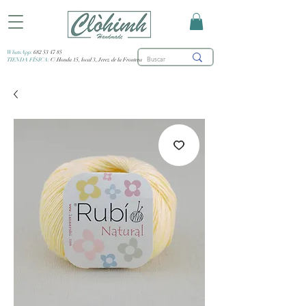
WhatsApp:
682 53 47 85
TIENDA FÍSICA:
C/ Honda 15, local 3, Jerez de la Frontera