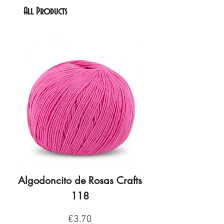
All Products
Algodoncito de Rosas Crafts
Algodoncito de R
118
Price
€3.70