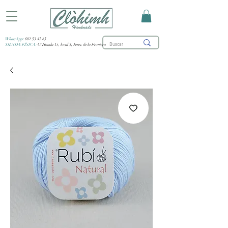
WhatsApp:
682 53 47 85
TIENDA FÍSICA:
C/ Honda 15, local 3, Jerez de la Frontera