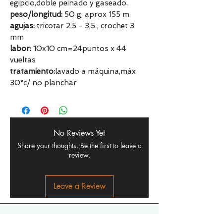
egipcio,doble peinado y gaseado.
peso/longitud:
50 g, aprox 155 m
agujas:
tricotar 2,5 - 3,5 , crochet 3
mm
labor:
10x10 cm=24puntos x 44
vueltas
tratamiento:
lavado a máquina,máx
30°c/ no planchar
No Reviews Yet
Share your thoughts. Be the first to leave a
review.
Leave a Review