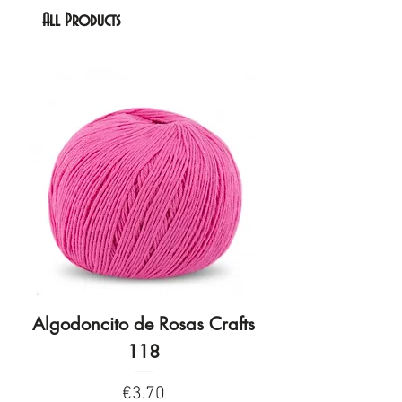
All Products
Algodoncito de Rosas Crafts
Algodoncito de R
118
Price
€3.70