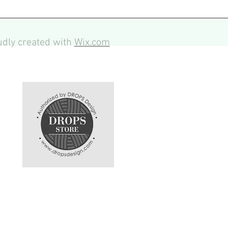
dly created with
Wix.com