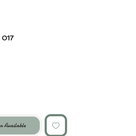
l 017
n Available