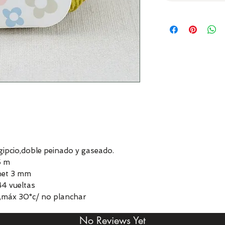
pcio,doble peinado y gaseado.
5 m
chet 3 mm
4 vueltas
,máx 30°c/ no planchar
No Reviews Yet