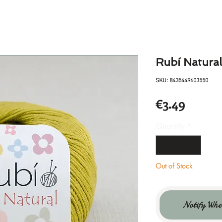
Rubí Natura
SKU: 8435449603550
Price
€3.49
Quantity
*
Out of Stock
Notify Whe