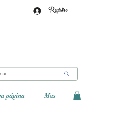
Registro
va página
Mas