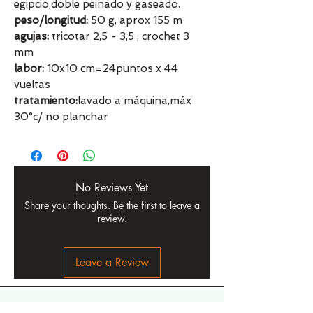
egipcio,doble peinado y gaseado.
peso/longitud:
50 g, aprox 155 m
agujas:
tricotar 2,5 - 3,5 , crochet 3
mm
labor:
10x10 cm=24puntos x 44
vueltas
tratamiento:
lavado a máquina,máx
30°c/ no planchar
No Reviews Yet
Share your thoughts. Be the first to leave a
review.
Leave a Review