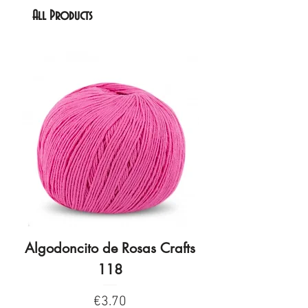
All Products
Algodoncito de Rosas Crafts
Algodoncito de R
118
Price
€3.70