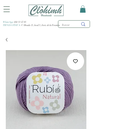
WhatsApp:
682 53 47 85
TIENDA FÍSICA:
C/ Honda 15, local 3, Jerez de la Frontera