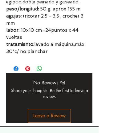
egipcio,doble peinado y gaseado.
peso/longitud:
50 g, aprox 155 m
agujas:
tricotar 2,5 - 3,5 , crochet 3
mm
labor:
10x10 cm=24puntos x 44
vueltas
tratamiento:
lavado a máquina,máx
30°c/ no planchar
No Reviews Yet
Share your thoughts. Be the first to leave a
review.
Leave a Review