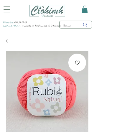
WhatsApp:
682 53 47 85
TIENDA FÍSICA:
C/ Honda 15, local 3, Jerez de la Frontera