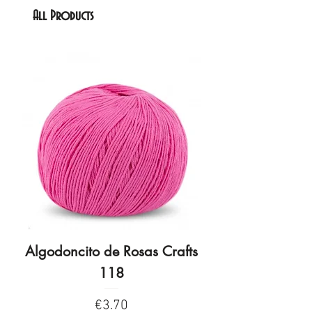
All Products
Algodoncito de Rosas Crafts
Algodoncito de R
118
Price
€3.70