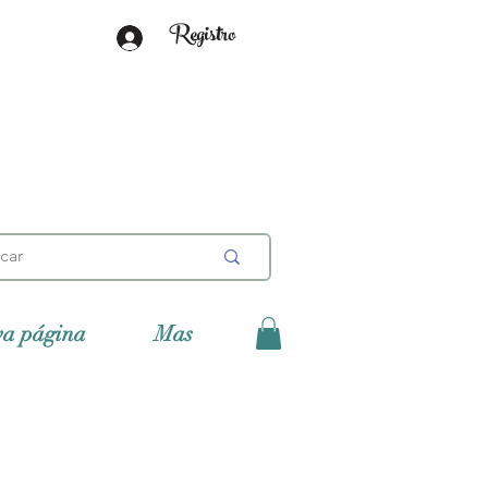
Registro
va página
Mas