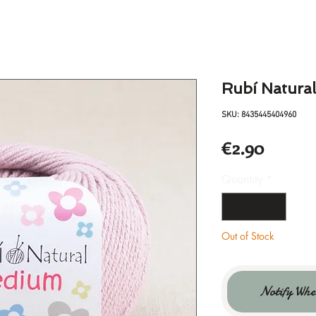
Rubí Natur
SKU: 8435445404960
Price
€2.90
Quantity
*
Out of Stock
Notify Whe