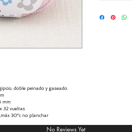
pcio, doble peinado y gaseado.
 m
 4 mm
x 32 vueltas
,máx 30°c no planchar
No Reviews Yet