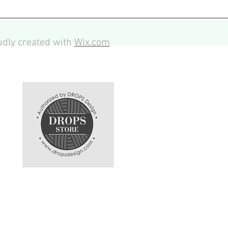
dly created with
Wix.com