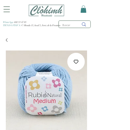
WhatsApp:
682 53 47 85
TIENDA FÍSICA:
C/ Honda 15, local 3, Jerez de la Frontera