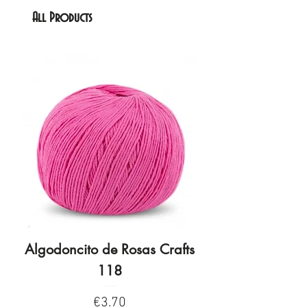
All Products
Algodoncito de Rosas Crafts
Algodoncito de R
118
Price
€3.70