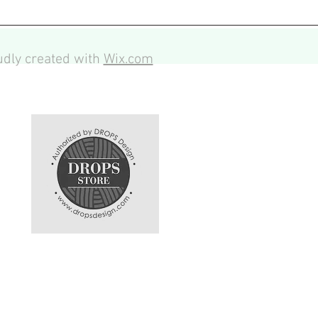
dly created with
Wix.com