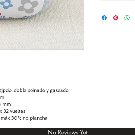
pcio, doble peinado y gaseado.
 m
 4 mm
x 32 vueltas
,máx 30°c no plancha
No Reviews Yet