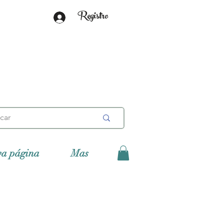
Registro
va página
Mas