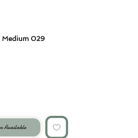
l Medium 029
n Available