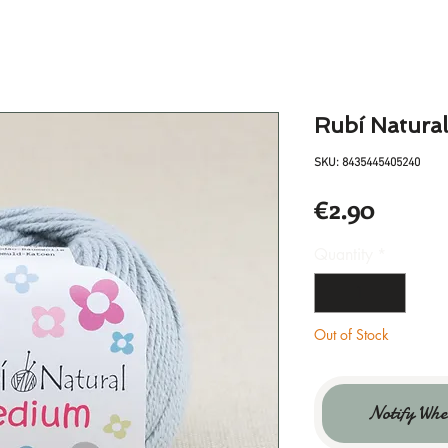
Rubí Natura
SKU: 8435445405240
Price
€2.90
Quantity
*
Out of Stock
Notify Whe