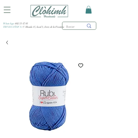
WhatsApp:
682 53 47 85
TIENDA FÍSICA:
C/ Honda 15, local 3, Jerez de la Frontera