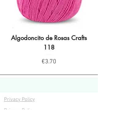
Algodoncito de Rosas Crafts
Algodoncito de R
118
Price
€3.70
Privacy Policy
Privacy Policy
Legal warning
Cookies policy
Cookies policy