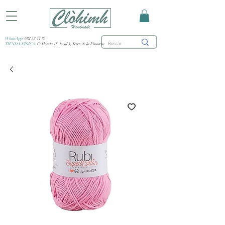
WhatsApp:
682 53 47 85
TIENDA FÍSICA:
C/ Honda 15, local 3, Jerez de la Frontera