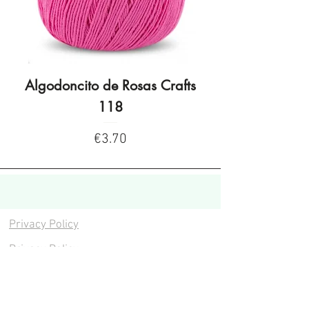
Algodoncito de Rosas Crafts
Algodoncito de R
118
Price
€3.70
Privacy Policy
Privacy Policy
Legal warning
Cookies policy
Cookies policy