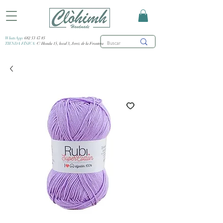
WhatsApp:
682 53 47 85
TIENDA FÍSICA:
C/ Honda 15, local 3, Jerez de la Frontera