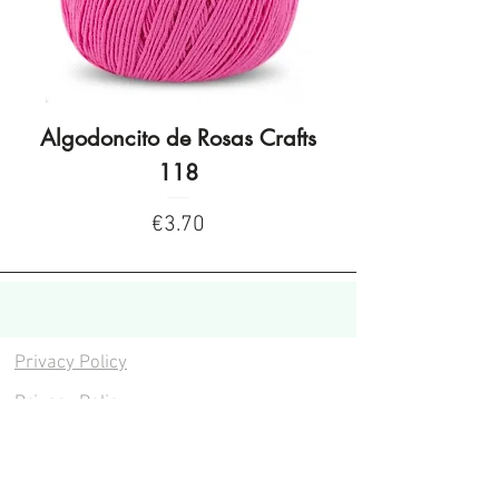
Algodoncito de Rosas Crafts
Algodoncito de R
118
Price
€3.70
Privacy Policy
Privacy Policy
Legal warning
Cookies policy
Cookies policy