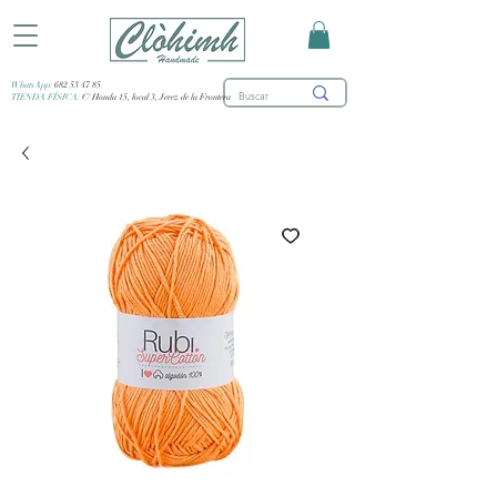
WhatsApp:
682 53 47 85
TIENDA FÍSICA:
C/ Honda 15, local 3, Jerez de la Frontera