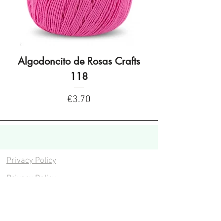
Algodoncito de Rosas Crafts
Algodoncito de R
118
Price
€3.70
Privacy Policy
Privacy Policy
Legal warning
Cookies policy
Cookies policy