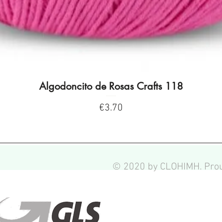
Algodoncito de Rosas Crafts 118
Quick View
Price
€3.70
© 2020 by CLOHIMH. Prou