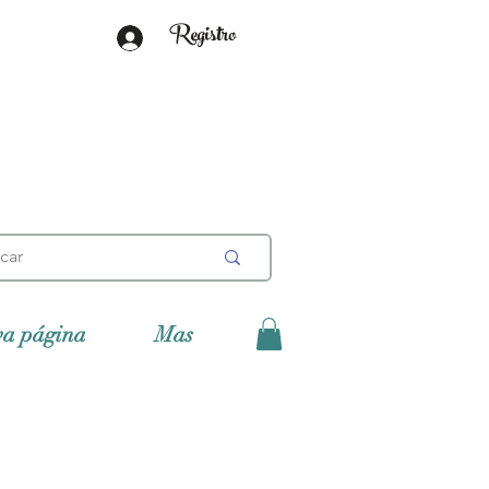
Registro
va página
Mas