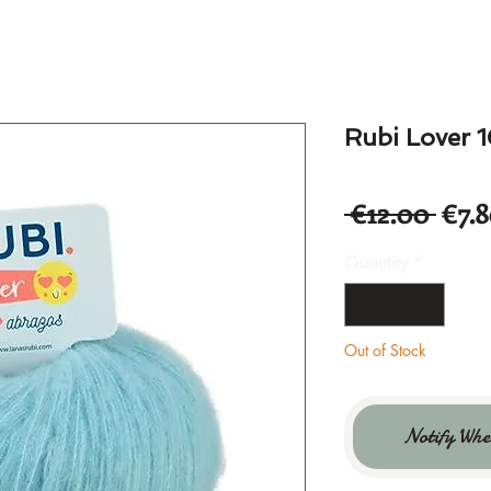
Rubi Lover 
Regu
 €12.00 
€7.
Pric
Quantity
*
Out of Stock
Notify Whe