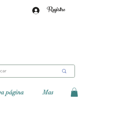
Registro
va página
Mas