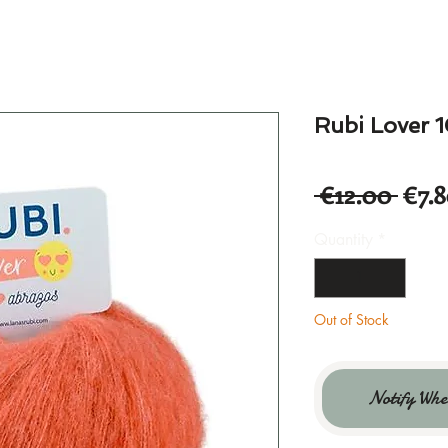
Rubi Lover 
Regu
 €12.00 
€7.
Pric
Quantity
*
Out of Stock
Notify Whe