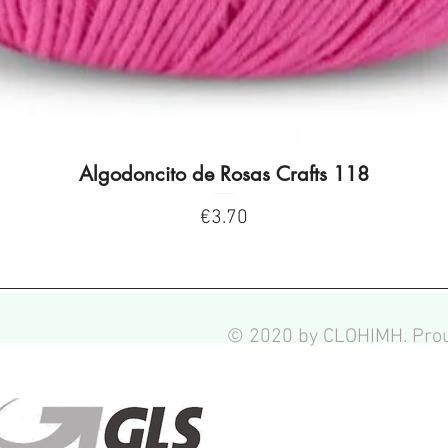
Algodoncito de Rosas Crafts 118
Quick View
Price
€3.70
© 2020 by CLOHIMH. Prou