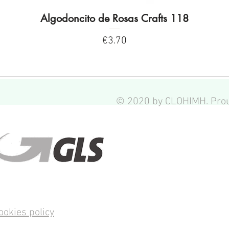
Algodoncito de Rosas Crafts 118
Quick View
Price
€3.70
© 2020 by CLOHIMH. Prou
ookies policy