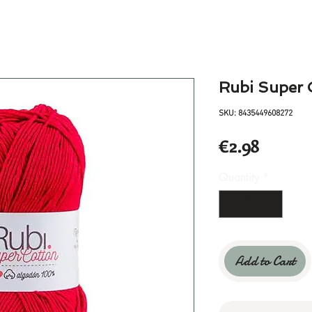
Rubi Super
SKU: 8435449608272
Price
€2.98
Quantity
*
Add to Cart