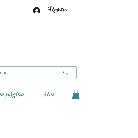
Registro
va página
Mas