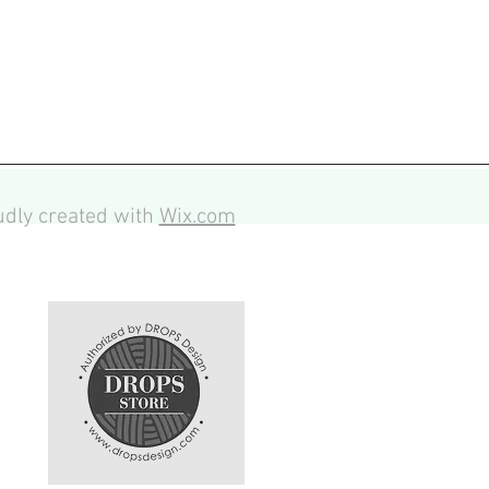
dly created with
Wix.com