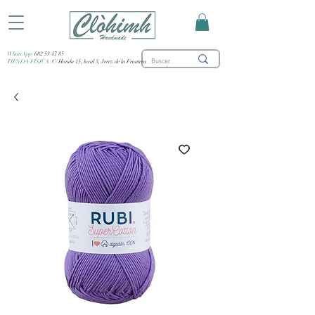
WhatsApp:
682 53 47 85
TIENDA FÍSICA:
C/ Honda 15, local 3, Jerez de la Frontera