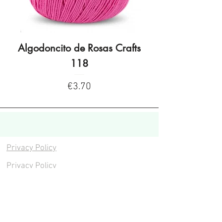
Algodoncito de Rosas Crafts
Algodoncito de R
118
Price
€3.70
Privacy Policy
Privacy Policy
Legal warning
Cookies policy
Cookies policy
Contacta