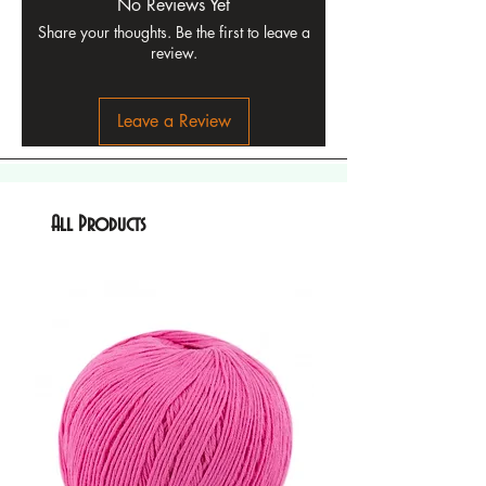
No Reviews Yet
Share your thoughts. Be the first to leave a
review.
Leave a Review
All Products