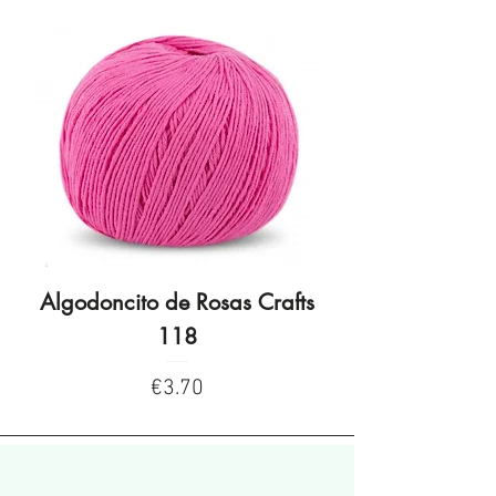
Algodoncito de Rosas Crafts
Algodoncito de R
118
Price
€3.70