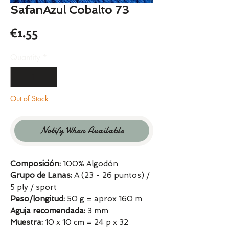
SafanAzul Cobalto 73
Price
€1.55
Quantity
*
Out of Stock
Notify When Available
Composición:
100% Algodón
Grupo de Lanas:
A (23 - 26 puntos) /
5 ply / sport
Peso/longitud:
50 g = aprox 160 m
Aguja recomendada:
3 mm
Muestra:
10 x 10 cm = 24 p x 32