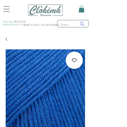
WhatsApp:
682 53 47 85
TIENDA FÍSICA:
C/ Honda 15, local 3, Jerez de la Frontera