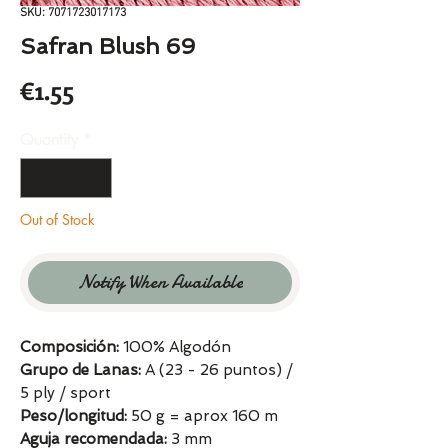
SKU: 7071723017173
Safran Blush 69
Price
€1.55
Quantity
*
Out of Stock
Notify When Available
Composición:
100% Algodón
Grupo de Lanas:
A (23 - 26 puntos) /
5 ply / sport
Peso/longitud:
50 g = aprox 160 m
Aguja recomendada:
3 mm