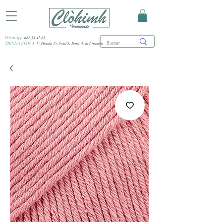
WhatsApp:
682 53 47 85
TIENDA FÍSICA:
C/ Honda 15, local 3, Jerez de la Frontera