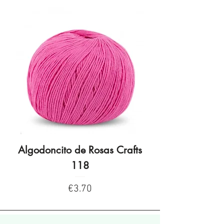
Algodoncito de Rosas Crafts
Algodoncito de R
118
Price
€3.70