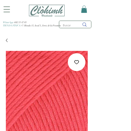
WhatsApp:
682 53 47 85
TIENDA FÍSICA:
C/ Honda 15, local 3, Jerez de la Frontera