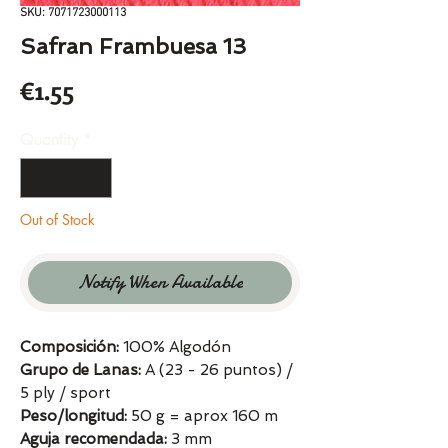
SKU: 7071723000113
Safran Frambuesa 13
Price
€1.55
Quantity
*
Out of Stock
Notify When Available
Composición:
100% Algodón
Grupo de Lanas:
A (23 - 26 puntos) /
5 ply / sport
Peso/longitud:
50 g = aprox 160 m
Aguja recomendada:
3 mm