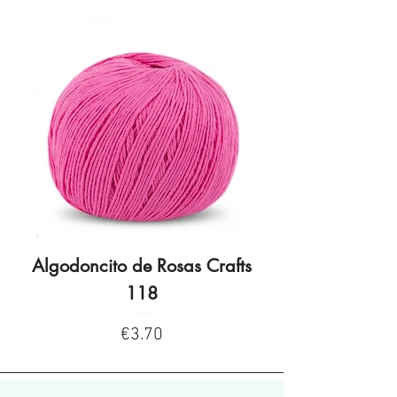
Algodoncito de Rosas Crafts
Algodoncito de R
118
Price
€3.70