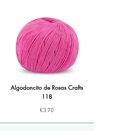
Algodoncito de Rosas Crafts
Algodoncito de R
118
Price
€3.70