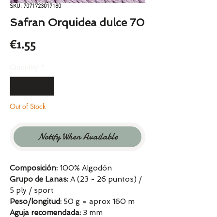
SKU: 7071723017180
Safran Orquidea dulce 70
Price
€1.55
Quantity
*
Out of Stock
Notify When Available
Composición:
100% Algodón
Grupo de Lanas:
A (23 - 26 puntos) /
5 ply / sport
Peso/longitud:
50 g = aprox 160 m
Aguja recomendada:
3 mm