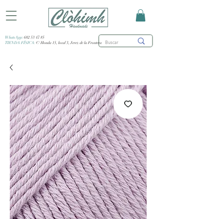
WhatsApp:
682 53 47 85
TIENDA FÍSICA:
C/ Honda 15, local 3, Jerez de la Frontera