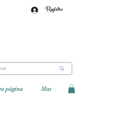
Registro
va página
Mas