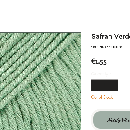
Safran Verde
SKU: 7071723000038
Price
€1.55
Quantity
*
Out of Stock
Notify Whe