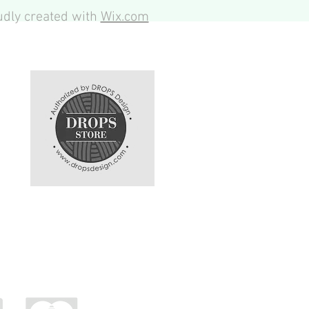
dly created with
Wix.com