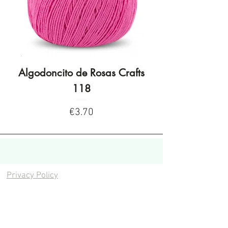
Algodoncito de Rosas Crafts
Algodoncito de R
118
Price
€3.70
Privacy Policy
Privacy Policy
Legal warning
Cookies policy