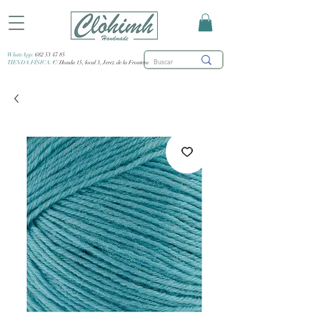
WhatsApp:
682 53 47 85
TIENDA FÍSICA:
C/ Honda 15, local 3, Jerez de la Frontera