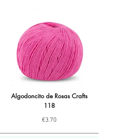
Algodoncito de Rosas Crafts
Algodoncito de R
118
Price
€3.70