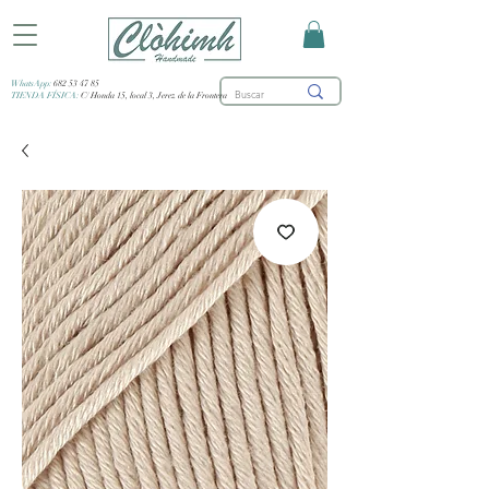
WhatsApp:
682 53 47 85
TIENDA FÍSICA:
C/ Honda 15, local 3, Jerez de la Frontera