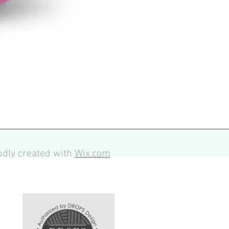
dly created with
Wix.com