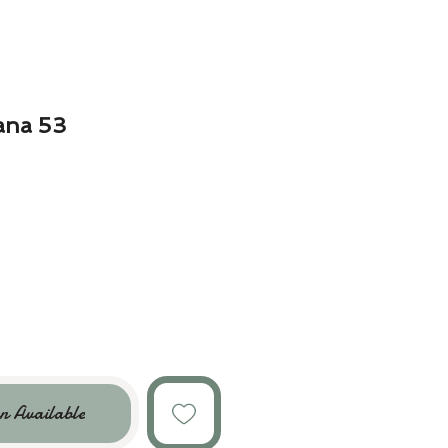
ana 53
n Available