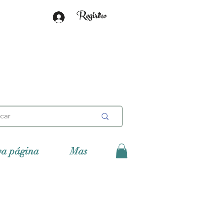
Registro
va página
Mas