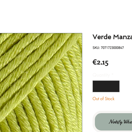
Verde Manz
SKU: 7071723000847
Price
€2.15
Quantity
*
Out of Stock
Notify Whe