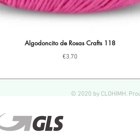
Algodoncito de Rosas Crafts 118
Quick View
Price
€3.70
© 2020 by CLOHIMH. Prou