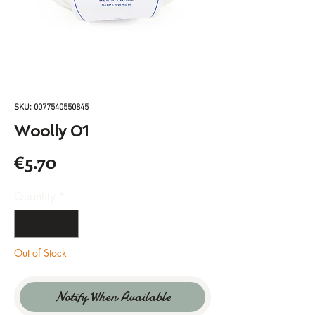
SKU: 0077540550845
Woolly 01
Price
€5.70
Quantity
*
Out of Stock
Notify When Available