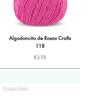
Algodoncito de Rosas Crafts
Algodoncito de R
118
Price
€3.70
Privacy Policy
Privacy Policy
Legal warning
Cookies policy