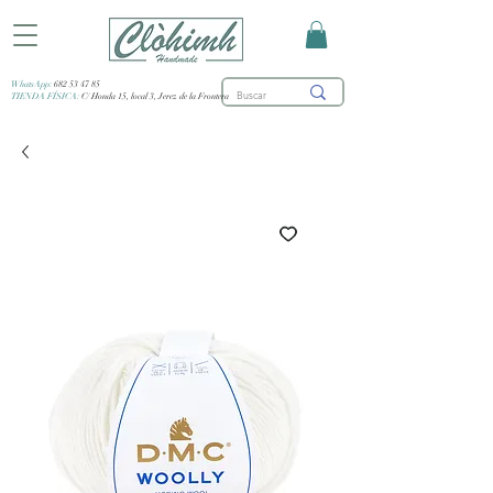
WhatsApp:
682 53 47 85
TIENDA FÍSICA:
C/ Honda 15, local 3, Jerez de la Frontera