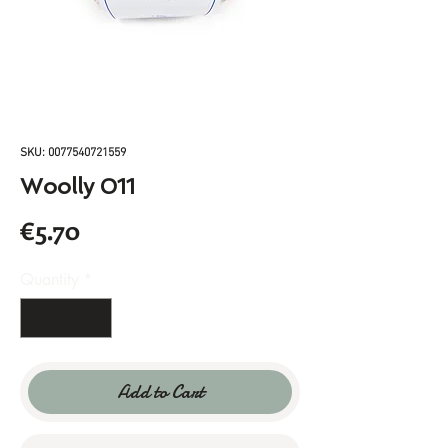
SKU: 0077540721559
Woolly 011
Price
€5.70
Quantity
*
Add to Cart