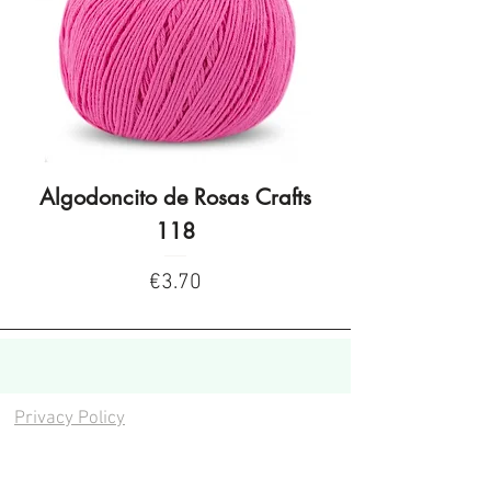
Algodoncito de Rosas Crafts
Algodoncito de R
118
Price
€3.70
Privacy Policy
Privacy Policy
Legal warning