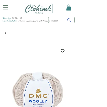
WhatsApp:
682 53 47 85
TIENDA FÍSICA:
C/ Honda 15, local 3, Jerez de la Frontera