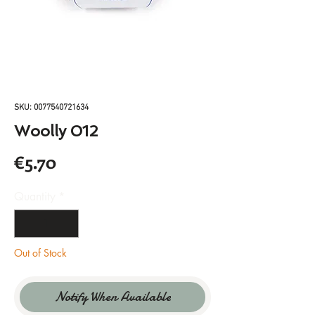
SKU: 0077540721634
Woolly 012
Price
€5.70
Quantity
*
Out of Stock
Notify When Available