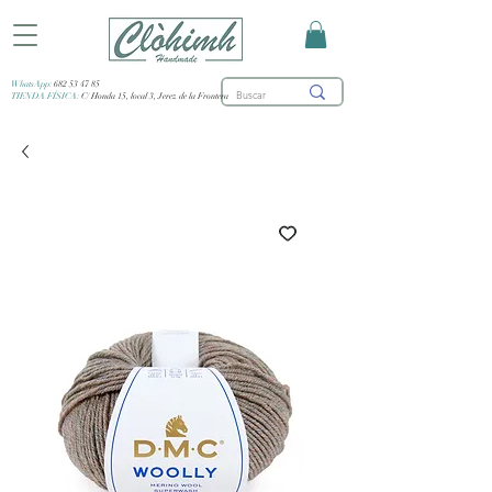
WhatsApp:
682 53 47 85
TIENDA FÍSICA:
C/ Honda 15, local 3, Jerez de la Frontera