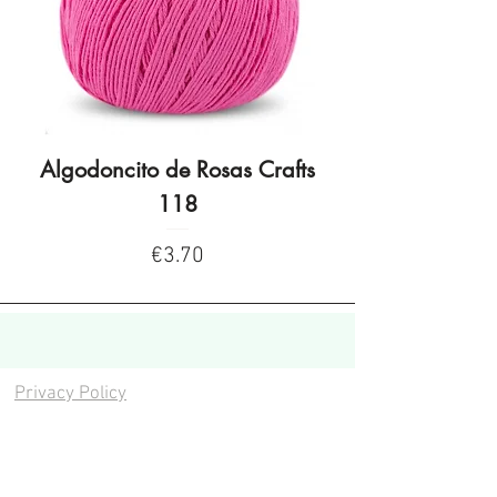
Algodoncito de Rosas Crafts
Algodoncito de R
118
Price
€3.70
Privacy Policy
Privacy Policy
Legal warning
Cookies policy