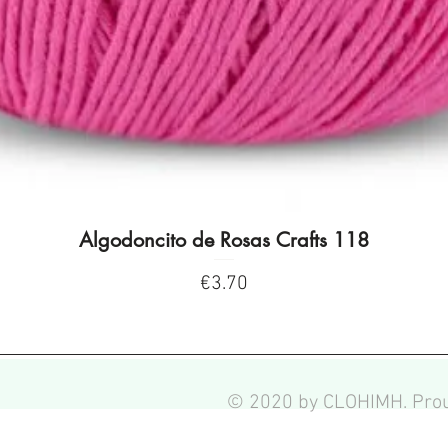
Algodoncito de Rosas Crafts 118
Quick View
Price
€3.70
© 2020 by CLOHIMH. Prou