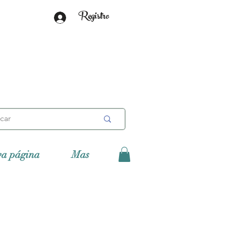
Registro
va página
Mas