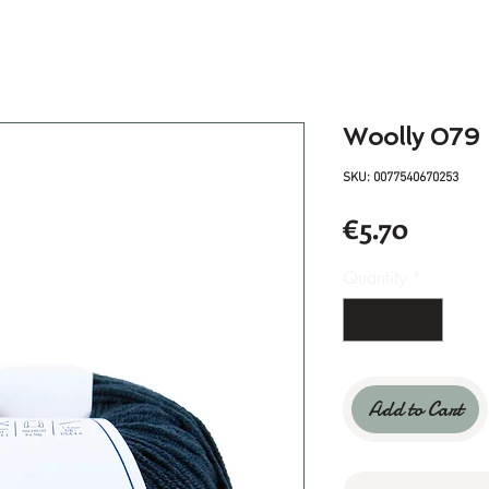
Woolly 079
SKU: 0077540670253
Price
€5.70
Quantity
*
Add to Cart