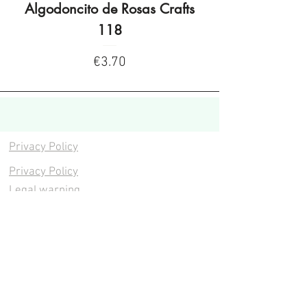
Algodoncito de Rosas Crafts
Algodoncito de R
118
Price
€3.70
Privacy Policy
Privacy Policy
Legal warning
Cookies policy
Cookies policy
Contacta