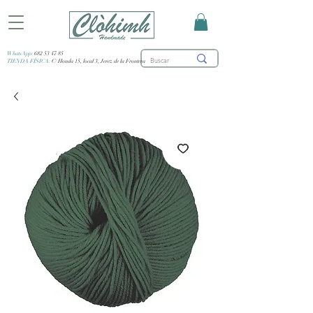
WhatsApp:
682 53 47 85
TIENDA FÍSICA:
C/ Honda 15, local 3, Jerez de la Frontera