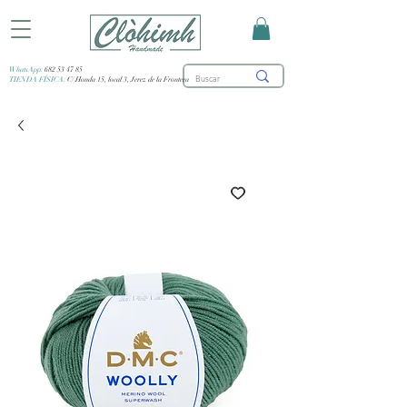
WhatsApp:
682 53 47 85
TIENDA FÍSICA:
C/ Honda 15, local 3, Jerez de la Frontera