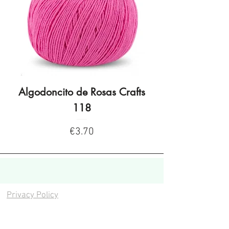
Algodoncito de Rosas Crafts
Algodoncito de R
118
Price
€3.70
Privacy Policy
Privacy Policy
Legal warning