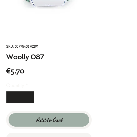
SKU: 0077540670291
Woolly 087
Price
€5.70
Quantity
*
Add to Cart