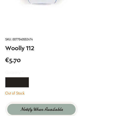
SKU: 0077540552474
Woolly 112
Price
€5.70
Quantity
*
Out of Stock
Notify When Available