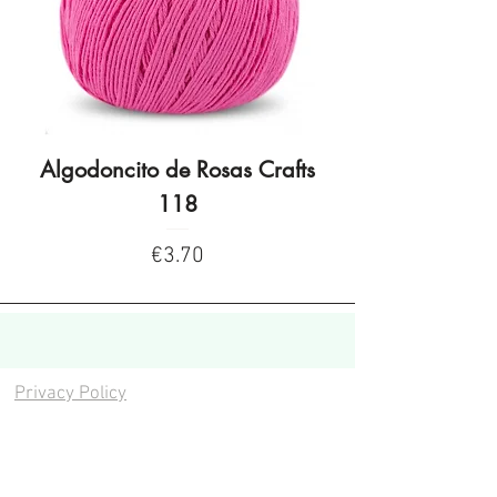
Algodoncito de Rosas Crafts
Algodoncito de R
118
Price
€3.70
Privacy Policy
Privacy Policy
Legal warning
Cookies policy