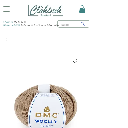
WhatsApp:
682 53 47 85
TIENDA FÍSICA:
C/ Honda 15, local 3, Jerez de la Frontera