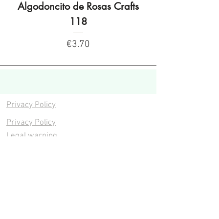
Algodoncito de Rosas Crafts
Algodoncito de R
118
Price
€3.70
Privacy Policy
Privacy Policy
Legal warning
Cookies policy
Cookies policy
Contacta