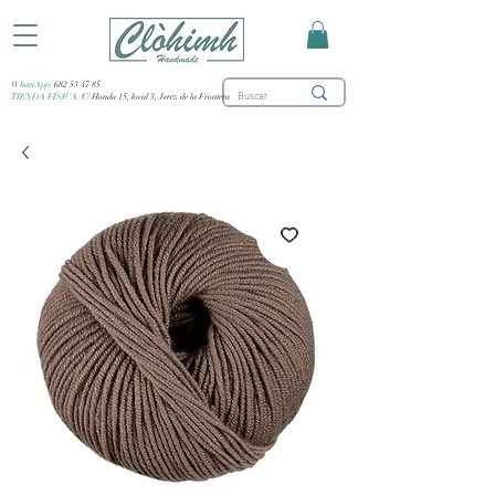
WhatsApp:
682 53 47 85
TIENDA FÍSICA:
C/ Honda 15, local 3, Jerez de la Frontera